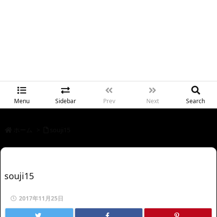
Menu
Sidebar
Prev
Next
Search
ホーム
>
souji15
souji15
2017年11月25日