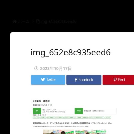
ホーム
>
img_652e8c935eed6
img_652e8c935eed6
2023年10月17日
Twitter
Facebook
Pin it