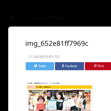
ホーム
>
img_652e81ff7969c
img_652e81ff7969c
2023年10月17日
Twitter
Facebook
Pin it