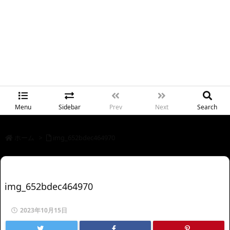
Menu
Sidebar
Prev
Next
Search
ホーム
>
img_652bdec464970
img_652bdec464970
2023年10月15日