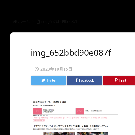
ホーム
>
img_652bbd90e087f
img_652bbd90e087f
2023年10月15日
Twitter
Facebook
Pin it