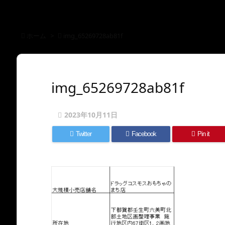
ホーム
>
img_65269728ab81f
img_65269728ab81f
2023年10月11日
Twitter
Facebook
Pin it