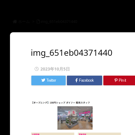
ホーム
>
img_651eb04371440
img_651eb04371440
2023年10月5日
Twitter
Facebook
Pin it