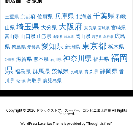
新店舗 各県別
千葉県
兵庫県
北海道
佐賀県
京都府
和歌
三重県
大阪府
埼玉県
大分県
山県
宮崎県
奈良県
宮城県
広島
山口県
岡山県
富山県
山形県
山梨県
岐阜県
岩手県
島根県
東京都
愛知県
県
栃木県
新潟県
徳島県
愛媛県
福岡
神奈川県
滋賀県
福井県
熊本県
石川県
沖縄県
県
群馬県
静岡県
茨城県
福島県
青森県
香
長崎県
川県
鳥取県
鹿児島県
高知県
Copyright ©
2026
ドラッグストア、スーパー、コンビニ出店速報
All Rights
Reserved.
WordPress Luxeritas Theme is provided by "
Thought is free
".