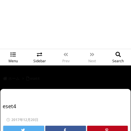
Menu
Sidebar
Prev
Next
Search
ホーム
>
eset4
eset4
2017年12月20日