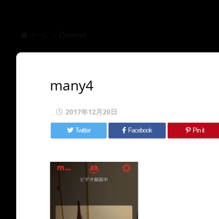
ホーム
>
many4
many4
2017年12月20日
Twitter
Facebook
Pin it