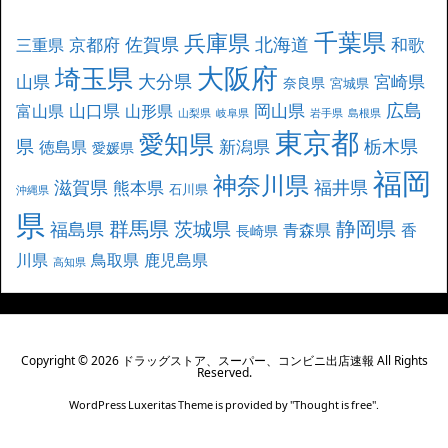
千葉県
兵庫県
北海道
佐賀県
京都府
和歌
三重県
大阪府
埼玉県
大分県
山県
宮崎県
奈良県
宮城県
広島
山口県
岡山県
富山県
山形県
山梨県
岐阜県
岩手県
島根県
東京都
愛知県
県
栃木県
新潟県
徳島県
愛媛県
福岡
神奈川県
滋賀県
福井県
熊本県
石川県
沖縄県
県
群馬県
静岡県
茨城県
福島県
青森県
香
長崎県
川県
鳥取県
鹿児島県
高知県
Copyright ©
2026
ドラッグストア、スーパー、コンビニ出店速報
All Rights
Reserved.
WordPress Luxeritas Theme is provided by "
Thought is free
".