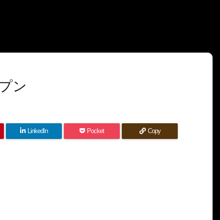
プン
LinkedIn
Pocket
Copy