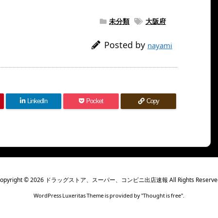
未分類
大阪府
Posted by
nayami
LinkedIn
Pocket
Copy
opyright ©
2026
ドラッグストア、スーパー、コンビニ出店速報
All Rights Reserve
WordPress Luxeritas Theme is provided by "
Thought is free
".