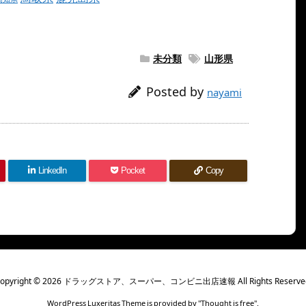
未分類
山形県
Posted by
nayami
LinkedIn
Pocket
Copy
opyright ©
2026
ドラッグストア、スーパー、コンビニ出店速報
All Rights Reserve
WordPress Luxeritas Theme is provided by "
Thought is free
".